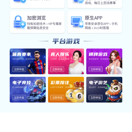
和竞争愈演愈烈的情况下，共同为球队助威能够增强
球迷间的纽带，使得这个群体变得更加紧密。这正是
足球所带来的独特魅力之一，让人们在这项运动中找
到了认同感和归属感。
2、留守球迷的心态
尽管大多数人选择去现场观看比赛，但仍有部分死忠
球迷选择留守。他们并非不愿意支持自己的球队，而
是基于对未来比赛更深远考量所做出的决定。这些留
守者通常具有丰富的观赛经验，他们明白，在某些情
况下，为了更长远的发展，有时必须做出牺牲。
此外，一些留守球迷可能认为，通过电视或网络观看
比赛，同样能够充分表达自己的支持。他们依然会聚
集在一起，为球队打气，并通过社交媒体等渠道展示