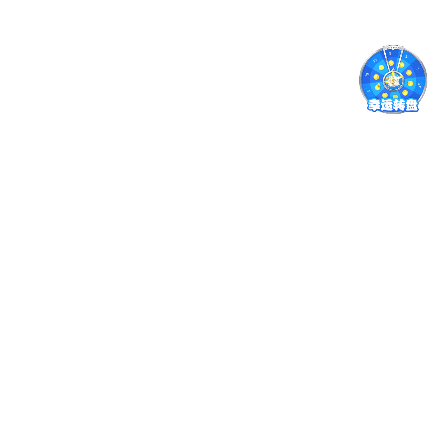
与其中，无论身处何地，都能找到属于自己的位置。
最后，在全球化日益加剧的大背景下，各国足球文化
交流越发频繁。这一事件恰好为巴黎圣日耳曼提供了
一个展示自身文化特色的平台。通过不断调整战略以
适应不同类型粉丝需求，将进一步推动其国际化进
程，实现商业价值最大化，同时也促进本土文化与外
来文化相互融合，实现双赢局面。
总结：
综上所述，“法媒报道巴黎3700名球迷出征决赛 部分
死忠选择留守备战”这一事件展现了现代足球文化中多
元化发展的趋势。一方面，大规模出征体现了众多热
爱足球的人士对于赛事本身及其背后精神内涵深刻理
解；另一方面，一部分理性的死忠粉丝则从长远角度