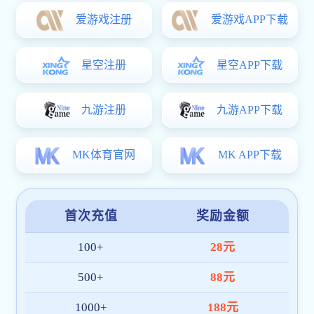
近日，法国媒体报道称，巴黎圣日耳曼足球俱乐部的
3700名球迷将前往决赛现场助威，而部分死忠球迷选
择留守，以备战未来的比赛。这一现象不仅展现了球
迷对球队的深厚情感，也反映了他们在支持与理智之
间做出的艰难抉择。本文将从四个方面深入探讨这一
事件，包括球迷出征的意义、留守球迷的心态、两者
之间的对比以及未来可能产生的影响。通过分析这些
方面，我们可以更加全面地理解现代足球文化中，球
迷角色的重要性，以及他们如何在激情与理性之间找
到平衡。