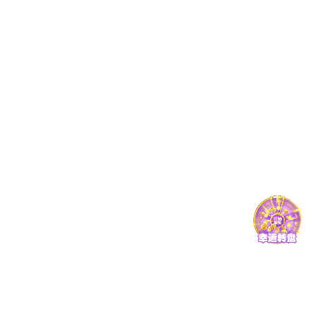
报”的俱乐部面临挑战。
Dortmund作为德国顶级球队，对于年轻人才有着敏
锐洞察，他们清楚像杜兰维尔这种具有潜力但尚未完
全成熟的小将，如果被低估，很可能会造成不可逆转
的人才流失。因此，即便面对外界压力，他们依然坚
持自身价值判断，通过合理手段维护球队利益。
Milan等传统强队也开始重视青年才俊并投入大量资
金，这使得整个市场价格不断攀升。在这样的背景
下，任何想要获得有潜力新星的团队，都必须做好准
备，以适应日益严峻竞争格局所带来的风险与机遇。
总结：
综上所述，对于“德天空报道蒙扎报价150万欧求购杜