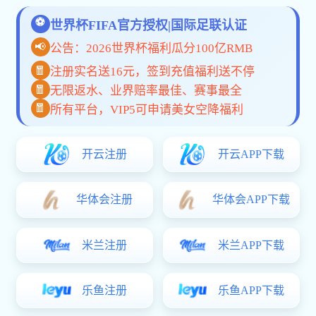
手机App
网页版
德天空报道蒙扎报价150万欧
求购杜兰维尔未能满足多特蒙
德期待
2026-06-29 13:27
27 次阅读
首页
/
体育焦点